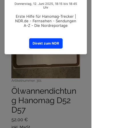
Artikelnummer: 301
Ölwannendichtun
g Hanomag D52
D57
Preis
52,00 €
inkl. MwSt.