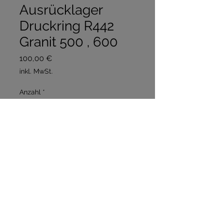
Ausrücklager
Druckring R442
Granit 500 , 600
Preis
100,00 €
inkl. MwSt.
Anzahl
*
In den Warenkorb
Sofortkauf
Druckring für das Ausrücklager 
zum selber Tauschen 