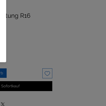
leitung R16
rb
Sofortkauf