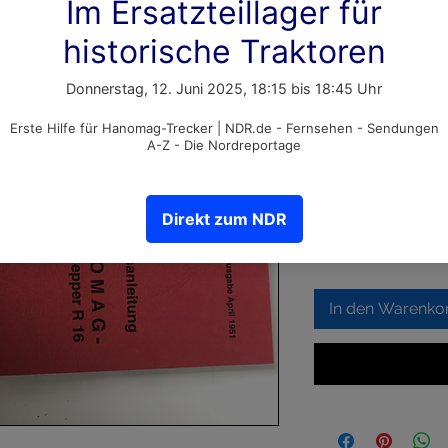
Betriebsan
Artikelnummer: 620
Preis
25,00 €
inkl. MwSt.
Anzahl
*
In den Warenko