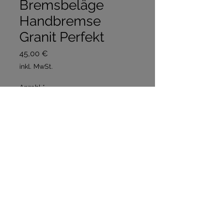
Bremsbeläge
Handbremse
Granit Perfekt
Preis
45,00 €
inkl. MwSt.
Anzahl
*
In den Warenkorb
Sofortkauf
Inkl Nieten 