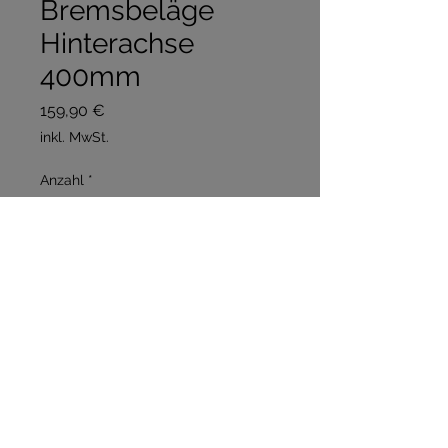
Bremsbeläge
Hinterachse
400mm
Preis
159,90 €
inkl. MwSt.
Anzahl
*
In den Warenkorb
Sofortkauf
R435, R442, Brillant 600, 
400mm Trommel