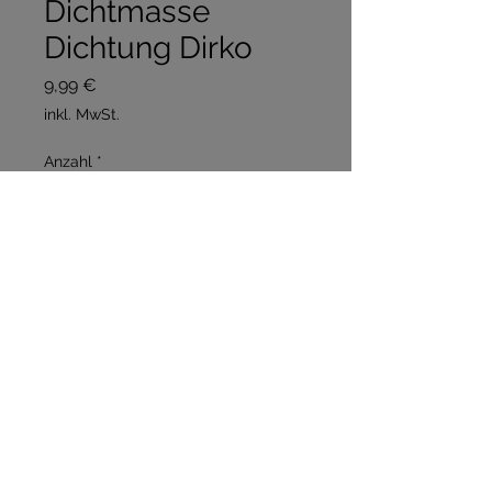
Dichtmasse
Dichtung Dirko
Preis
9,99 €
inkl. MwSt.
Anzahl
*
In den Warenkorb
Sofortkauf
70 ml Dirko Dichtmasse Grau 