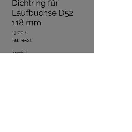
Dichtring für
Laufbuchse D52
118 mm
Preis
13,00 €
inkl. MwSt.
Anzahl
*
In den Warenkorb
Sofortkauf
Stückpreis 