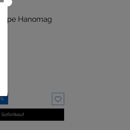
pumpe Hanomag
rb
Sofortkauf