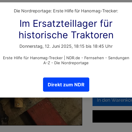
Einspritz
D57
Artikelnummer: 1001
Preis
2.700,00 €
inkl. MwSt.
Anzahl
*
In den Warenko