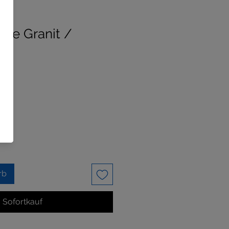
use Granit /
rb
Sofortkauf