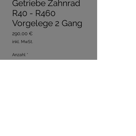
Getriebe Zahnrad
R40 - R460
Vorgelege 2 Gang
Preis
290,00 €
inkl. MwSt.
Anzahl
*
In den Warenkorb
Sofortkauf
Neuanfertigung Vorgelege 49 
Zähne 