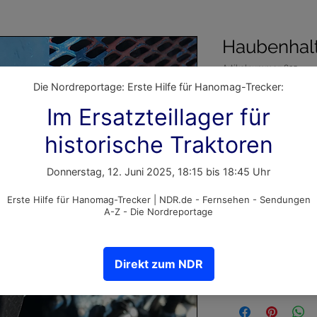
Haubenhal
Artikelnummer: 835
Preis
7,00 €
inkl. MwSt.
Anzahl
*
In den Warenko