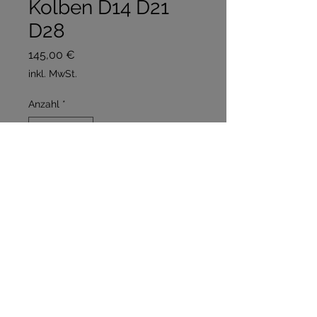
Kolben D14 D21
D28
Preis
145,00 €
inkl. MwSt.
Anzahl
*
In den Warenkorb
Sofortkauf
Kolben inkl Kolbenringe und
Bolzen D14 - D21- D28