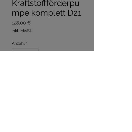
Kraftstoffförderpu
mpe komplett D21
Preis
128,00 €
inkl. MwSt.
Anzahl
*
In den Warenkorb
Sofortkauf
Komplett mit Handpumpe , 
Dichtung und Kupferring