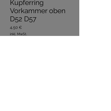
Kupferring
Vorkammer oben
D52 D57
Preis
4,50 €
inkl. MwSt.
Anzahl
*
In den Warenkorb
Sofortkauf