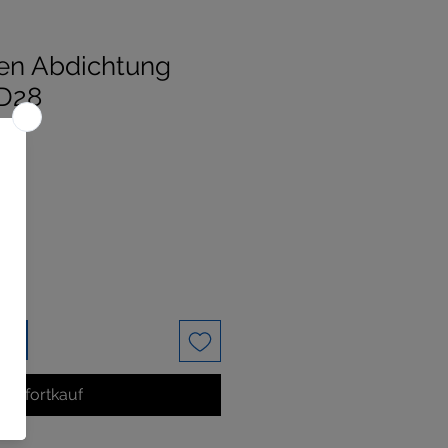
en Abdichtung
 D28
rb
Sofortkauf