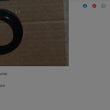
orne
ore