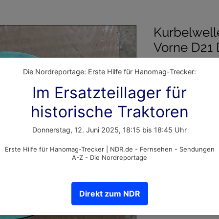
Kurbelwell
Vorne D21
Artikelnummer: 2000
Preis
24,99 €
inkl. MwSt.
Anzahl
*
In den Warenko