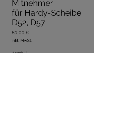
Mitnehmer
für Hardy-Scheibe
D52, D57
Preis
80,00 €
inkl. MwSt.
Anzahl
*
In den Warenkorb
Sofortkauf
R40, R45, Hanomag-Pumpen