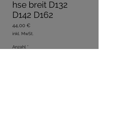
hse breit D132
D142 D162
Preis
44,00 €
inkl. MwSt.
Anzahl
*
In den Warenkorb
Sofortkauf
Stückpreis 