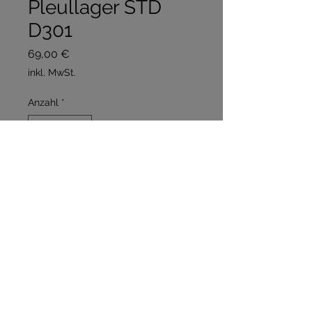
Pleullager STD
D301
Preis
69,00 €
inkl. MwSt.
Anzahl
*
In den Warenkorb
Sofortkauf
Pleullager für ein Pleul ( 2 
Schalen ) in STD 