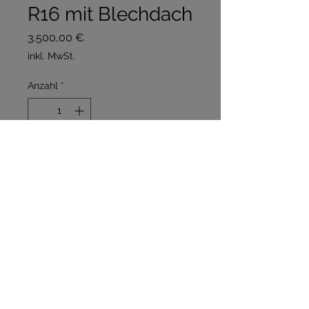
R16 mit Blechdach
Preis
3.500,00 €
inkl. MwSt.
Anzahl
*
In den Warenkorb
Sofortkauf
Zum restaurieren
Es wurden keine Startversuche
unternommen