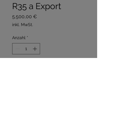
R35 a Export
Preis
5.500,00 €
inkl. MwSt.
Anzahl
*
In den Warenkorb
Sofortkauf
R35 a
Zum restaurieren
Läuft und fährt
Belgische Papiere