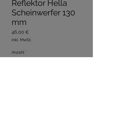
Reflektor Hella
Scheinwerfer 130
mm
Preis
46,00 €
inkl. MwSt.
Anzahl
*
In den Warenkorb
Sofortkauf
Reflektor für130 mm 
Scheinwerfer 