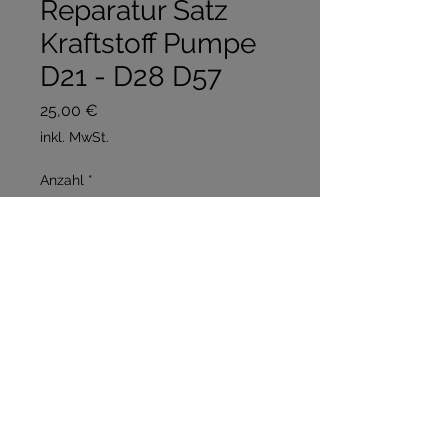
Reparatur Satz
Kraftstoff Pumpe
D21 - D28 D57
Preis
25,00 €
inkl. MwSt.
Anzahl
*
In den Warenkorb
Sofortkauf
Besteht aus Handpumpe , 
Vorfilter , Ventile 