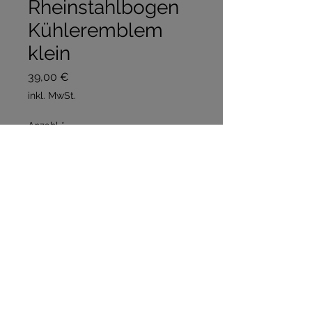
Rheinstahlbogen
Kühleremblem
klein
Preis
39,00 €
inkl. MwSt.
Anzahl
*
In den Warenkorb
Sofortkauf
R217 Perfekt Granit 