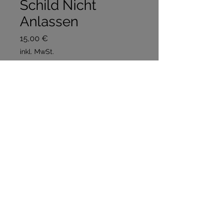
Schild Nicht
Anlassen
Preis
15,00 €
inkl. MwSt.
Anzahl
*
In den Warenkorb
Sofortkauf
Impressum
Datenschutz
AGB