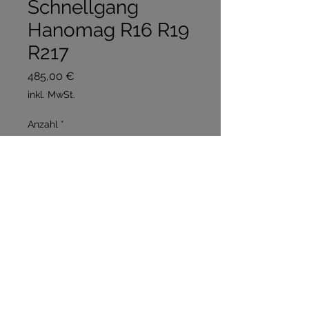
Schnellgang
Hanomag R16 R19
R217
Preis
485,00 €
inkl. MwSt.
Anzahl
*
In den Warenkorb
Sofortkauf
Schnellgang 19/44 Je nach 
Reifengröße ca 26 - 30 km/h 