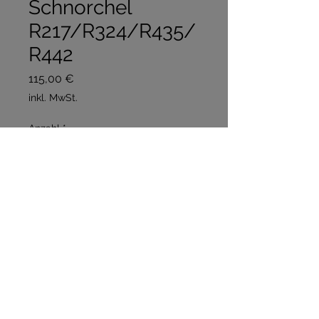
Schnorchel
R217/R324/R435/
R442
Preis
115,00 €
inkl. MwSt.
Anzahl
*
In den Warenkorb
Sofortkauf
R217/R324/R435/R442