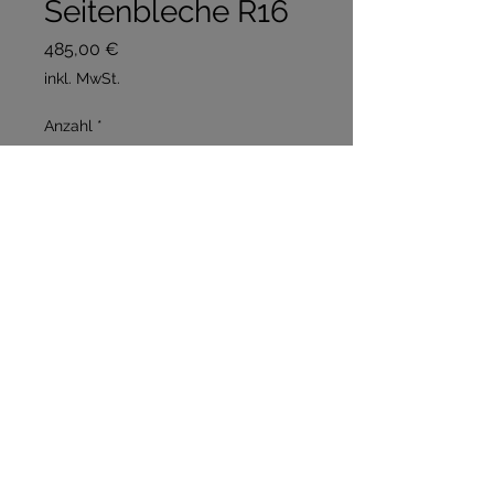
Seitenbleche R16
Preis
485,00 €
inkl. MwSt.
Anzahl
*
In den Warenkorb
Sofortkauf
Inkl Ösen 