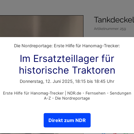
Tankdeckel
Artikelnummer: 259
Preis
15,00 €
inkl. MwSt.
Anzahl
*
In den Warenko