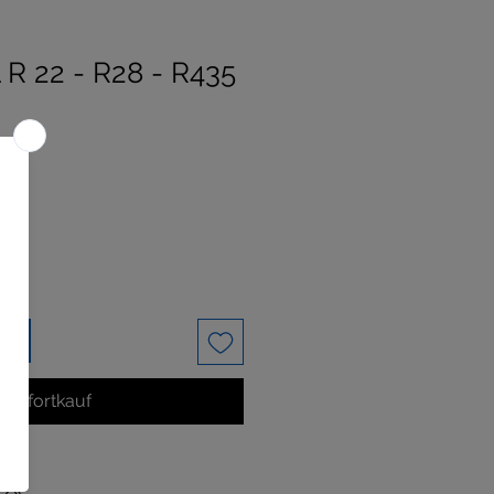
 R 22 - R28 - R435
rb
Sofortkauf