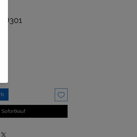
t D301
rb
Sofortkauf