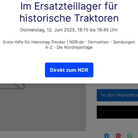
Thermosta
Artikelnummer: 94
Preis
42,50 €
inkl. MwSt.
Anzahl
*
In den Warenko