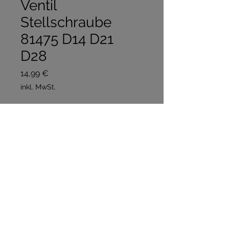
Ventil
Stellschraube
81475 D14 D21
D28
Preis
14,99 €
inkl. MwSt.
Anzahl
*
In den Warenkorb
Sofortkauf
NOS Teil