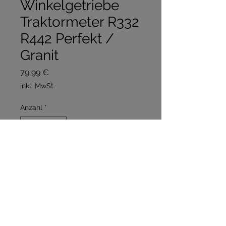
Winkelgetriebe
Traktormeter R332
R442 Perfekt /
Granit
Preis
79,99 €
inkl. MwSt.
Anzahl
*
In den Warenkorb
Sofortkauf
Passend für R332 R442 Perfekt 
300Granit 500Granit 501 mit D21 