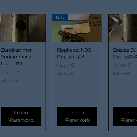
Neu
Zündkammer
Kipphebel NOS
Einsatz D
Vorkammer 4
D14 D21 D28
D21 D28 
Loch D28
Preis
Preis
52,00 €
49,00 €
Preis
125,00 €
inkl. MwSt.
inkl. MwSt.
inkl. MwSt.
In den
In den
In d
Warenkorb
Warenkorb
Waren