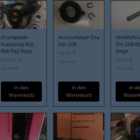
Druckplatte
Ausrücklager D14
Ventilführ
Kupplung R25
D21 D28
D21 D28 
R28 R35 R435
länge
Preis
79,00 €
Preis
Preis
539,00 €
18,50 €
inkl. MwSt.
inkl. MwSt.
inkl. MwSt.
In den
In den
In d
Warenkorb
Warenkorb
Waren