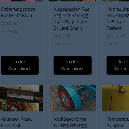
Sicherungsdose
Kugelzapfen R22
Hydrauli
Kasten 12 Fach
R25 R27 R28 R35
R16 R19 R
R324 R332 R442
R28 R324 -
Preis
16,00 €
Brillant Granit
Perfekt
inkl. MwSt.
Preis
Preis
79,90 €
449,00 €
inkl. MwSt.
inkl. MwSt.
In den
In den
In d
Warenkorb
Warenkorb
Waren
Anlasser Ritzel
Kotflügel Vorne
Temperat
Ersatzteil
16“ R25 R28 R35
Adapter