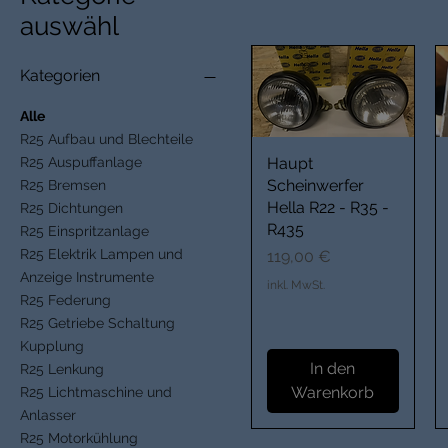
auswähl
Kategorien
Alle
R25 Aufbau und Blechteile
Haupt
R25 Auspuffanlage
Scheinwerfer
R25 Bremsen
Hella R22 - R35 -
R25 Dichtungen
R435
R25 Einspritzanlage
Preis
R25 Elektrik Lampen und
119,00 €
Anzeige Instrumente
inkl. MwSt.
R25 Federung
R25 Getriebe Schaltung
Kupplung
In den
R25 Lenkung
Warenkorb
R25 Lichtmaschine und
Anlasser
R25 Motorkühlung