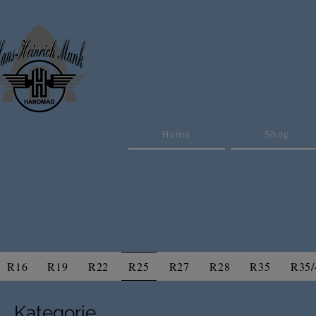
Home
Shop
R16
R19
R22
R25
R27
R28
R35
R35/
Kategorie