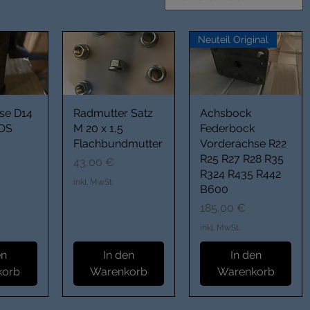
Neuteil Original
üse D14
Radmutter Satz
Achsbock
NOS
M 20 x 1,5
Federbock
Flachbundmutter
Vorderachse R22
R25 R27 R28 R35
Preis
43,00 €
R324 R435 R442
inkl. MwSt.
B600
Preis
185,00 €
inkl. MwSt.
en
In den
In den
korb
Warenkorb
Warenkorb