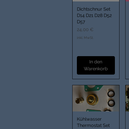
Dichtschnur Set
D14 D21 D28 D52
D57
Preis
24,00 €
inkl. MwSt.
In den
Warenkorb
Kühlwasser
Thermostat Set