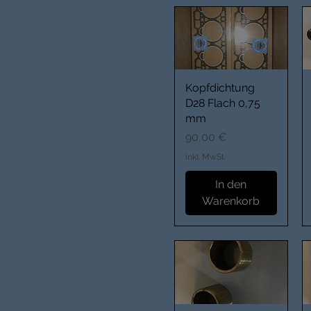
Kopfdichtung
D28 Flach 0,75
mm
Preis
90,00 €
inkl. MwSt.
In den
Warenkorb