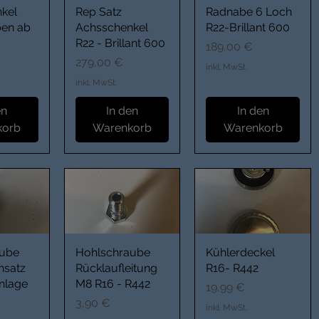
kel
Rep Satz
Radnabe 6 Loch
en ab
Achsschenkel
R22-Brillant 600
R22 - Brillant 600
Preis
189,00 €
Preis
279,00 €
inkl. MwSt.
inkl. MwSt.
en
In den
In den
korb
Warenkorb
Warenkorb
aube
Hohlschraube
Kühlerdeckel
insatz
Rücklaufleitung
R16- R442
anlage
M8 R16 - R442
Preis
19,99 €
Preis
3,90 €
inkl. MwSt.