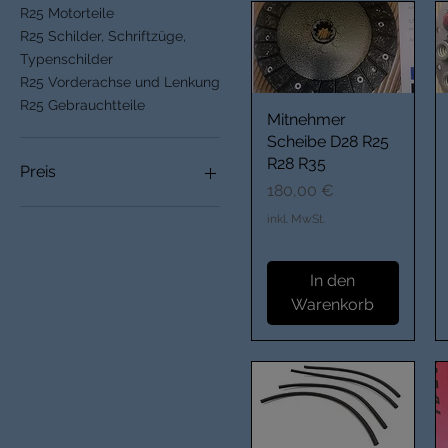
R25 Motorteile
R25 Schilder, Schriftzüge,
Typenschilder
R25 Vorderachse und Lenkung
R25 Gebrauchtteile
Mitnehmer
Scheibe D28 R25
R28 R35
Preis
Preis
180,00 €
inkl. MwSt.
3 €
100.000 €
In den
Warenkorb