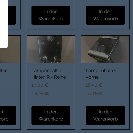
en
In den
In den
korb
Warenkorb
Warenkorb
ter
Lampenhalter
Lampenhalter
Hinten R - Reihe
vorne
Preis
Preis
19,00 €
18,50 €
inkl. MwSt.
inkl. MwSt.
en
In den
In den
korb
Warenkorb
Warenkorb