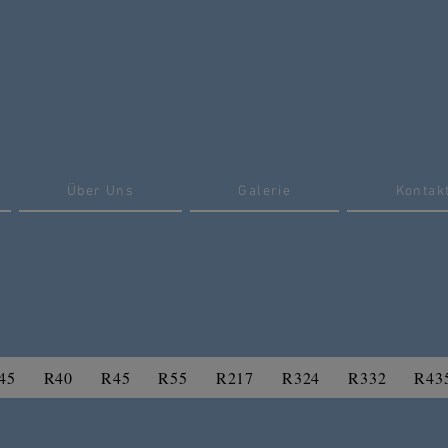
Über Uns
Galerie
Kontak
45
R40
R45
R55
R217
R324
R332
R43