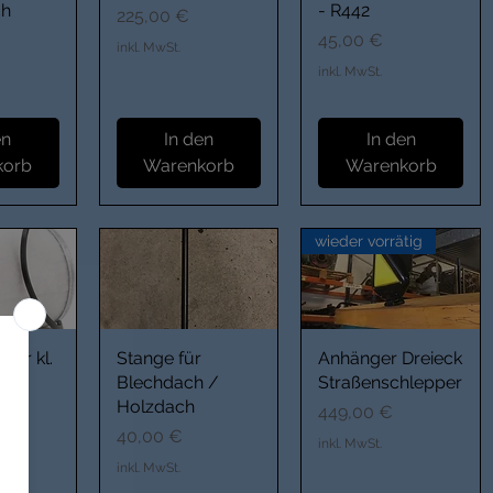
ch
- R442
Preis
225,00 €
Preis
45,00 €
inkl. MwSt.
inkl. MwSt.
en
In den
In den
korb
Warenkorb
Warenkorb
wieder vorrätig
lter kl.
Stange für
Anhänger Dreieck
Blechdach /
Straßenschlepper
Holzdach
Preis
449,00 €
Preis
40,00 €
inkl. MwSt.
inkl. MwSt.