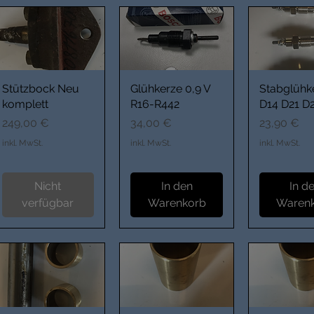
Stützbock Neu
Glühkerze 0,9 V
Stabglühk
komplett
R16-R442
D14 D21 D
Preis
Preis
Preis
249,00 €
34,00 €
23,90 €
inkl. MwSt.
inkl. MwSt.
inkl. MwSt.
Nicht
In den
In d
verfügbar
Warenkorb
Waren