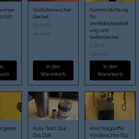
kpumpe
Glühüberwacher
Gummi Dichtung
22 R27
Deckel
für
Ventildeckeldicht
Preis
15,00 €
ung und
inkl. MwSt.
Seitendeckel
Preis
3,00 €
inkl. MwSt.
en
In den
In den
korb
Warenkorb
Warenkorb
urgeber
Assy-Satz D14
Anschlagpuffer
D21 D28
Vorderachse R22