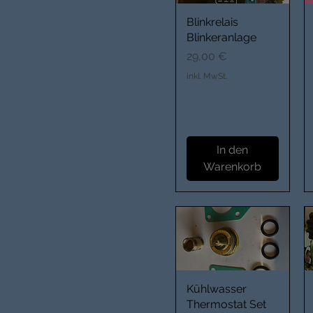
Blinkrelais
Blinkeranlage
Preis
29,00 €
inkl. MwSt.
In den
Warenkorb
Kühlwasser
Thermostat Set