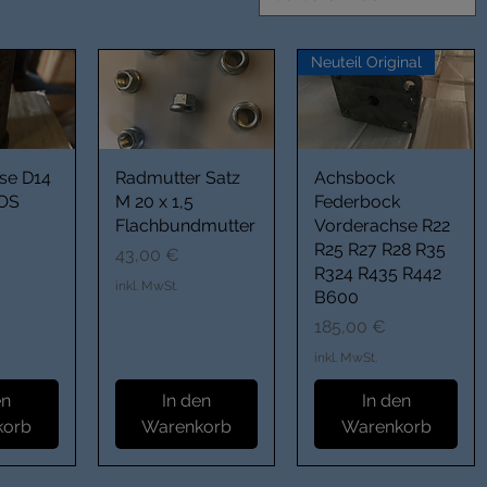
Neuteil Original
üse D14
Radmutter Satz
Achsbock
NOS
M 20 x 1,5
Federbock
Flachbundmutter
Vorderachse R22
R25 R27 R28 R35
Preis
43,00 €
R324 R435 R442
inkl. MwSt.
B600
Preis
185,00 €
inkl. MwSt.
en
In den
In den
korb
Warenkorb
Warenkorb