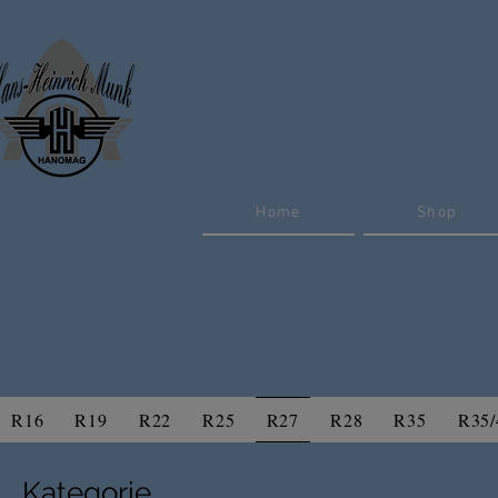
Home
Shop
R16
R19
R22
R25
R27
R28
R35
R35/
Kategorie