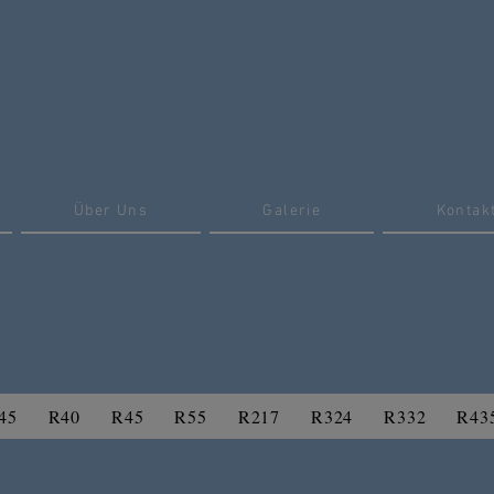
Über Uns
Galerie
Kontak
45
R40
R45
R55
R217
R324
R332
R43