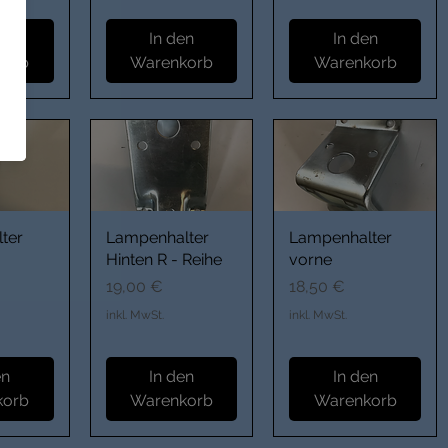
en
In den
In den
korb
Warenkorb
Warenkorb
ter
Lampenhalter
Lampenhalter
Hinten R - Reihe
vorne
Preis
Preis
19,00 €
18,50 €
inkl. MwSt.
inkl. MwSt.
en
In den
In den
korb
Warenkorb
Warenkorb