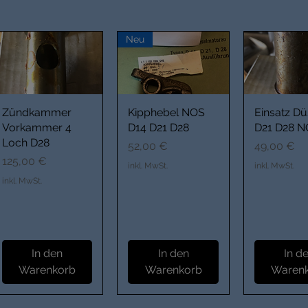
Neu
Zündkammer
Kipphebel NOS
Einsatz D
Vorkammer 4
D14 D21 D28
D21 D28 
Loch D28
Preis
Preis
52,00 €
49,00 €
Preis
125,00 €
inkl. MwSt.
inkl. MwSt.
inkl. MwSt.
In den
In den
In d
Warenkorb
Warenkorb
Waren