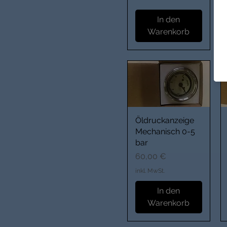
In den
Warenkorb
Öldruckanzeige
Mechanisch 0-5
bar
Preis
60,00 €
inkl. MwSt.
In den
Warenkorb