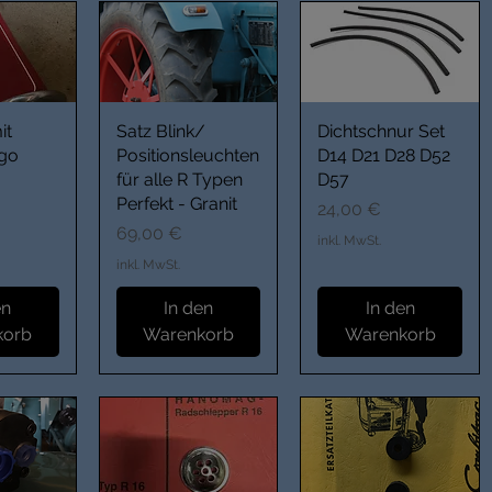
it
Satz Blink/
Dichtschnur Set
ogo
Positionsleuchten
D14 D21 D28 D52
für alle R Typen
D57
Perfekt - Granit
Preis
24,00 €
Preis
69,00 €
inkl. MwSt.
inkl. MwSt.
en
In den
In den
korb
Warenkorb
Warenkorb