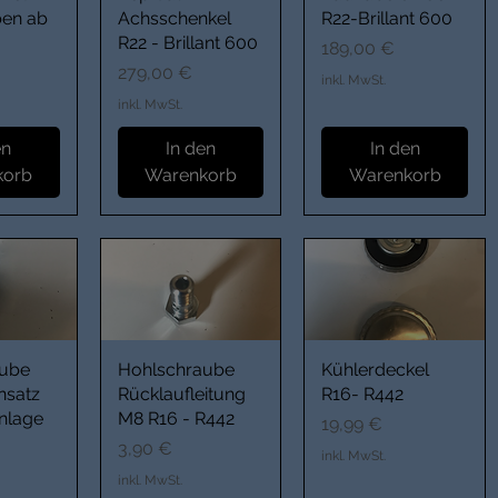
en ab
Achsschenkel
R22-Brillant 600
R22 - Brillant 600
Preis
189,00 €
Preis
279,00 €
inkl. MwSt.
inkl. MwSt.
en
In den
In den
korb
Warenkorb
Warenkorb
aube
Hohlschraube
Kühlerdeckel
insatz
Rücklaufleitung
R16- R442
anlage
M8 R16 - R442
Preis
19,99 €
Preis
3,90 €
inkl. MwSt.
inkl. MwSt.