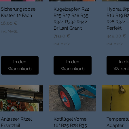
Sicherungsdose
Kugelzapfen R22
Hydrauli
Kasten 12 Fach
R25 R27 R28 R35
R16 R19 R
R324 R332 R442
R28 R324 -
Preis
16,00 €
Brillant Granit
Perfekt
inkl. MwSt.
Preis
Preis
79,90 €
449,00 €
inkl. MwSt.
inkl. MwSt.
In den
In den
In d
Warenkorb
Warenkorb
Waren
Anlasser Ritzel
Kotflügel Vorne
Temperat
Ersatzteil
16“ R25 R28 R35
Adapter