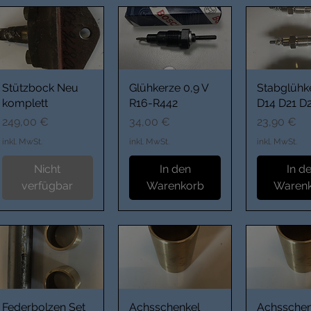
Stützbock Neu
Glühkerze 0,9 V
Stabglühk
komplett
R16-R442
D14 D21 D
Preis
Preis
Preis
249,00 €
34,00 €
23,90 €
inkl. MwSt.
inkl. MwSt.
inkl. MwSt.
Nicht
In den
In d
verfügbar
Warenkorb
Waren
Federbolzen Set
Achsschenkel
Achsschen