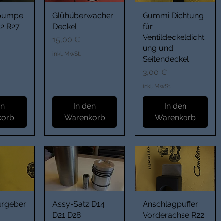
kpumpe
Glühüberwacher
Gummi Dichtung
22 R27
Deckel
für
Ventildeckeldicht
Preis
15,00 €
ung und
inkl. MwSt.
Seitendeckel
Preis
3,00 €
inkl. MwSt.
en
In den
In den
korb
Warenkorb
Warenkorb
urgeber
Assy-Satz D14
Anschlagpuffer
D21 D28
Vorderachse R22