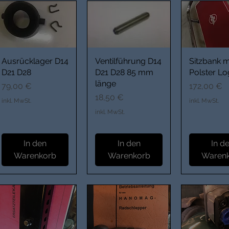
Ausrücklager D14
Ventilführung D14
Sitzbank m
D21 D28
D21 D28 85 mm
Polster L
länge
Preis
Preis
79,00 €
172,00 €
Preis
18,50 €
inkl. MwSt.
inkl. MwSt.
inkl. MwSt.
In den
In den
In d
Warenkorb
Warenkorb
Waren