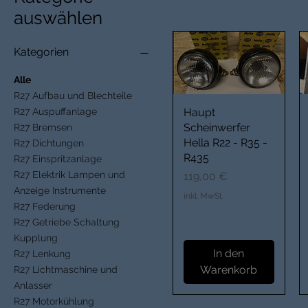
auswählen
Kategorien
Alle
R27 Aufbau und Blechteile
Haupt
R27 Auspuffanlage
Scheinwerfer
R27 Bremsen
Hella R22 - R35 -
R27 Dichtungen
R435
R27 Einspritzanlage
Preis
R27 Elektrik Lampen und
119,00 €
Anzeige Instrumente
inkl. MwSt.
R27 Federung
R27 Getriebe Schaltung
Kupplung
In den
R27 Lenkung
Warenkorb
R27 Lichtmaschine und
Anlasser
R27 Motorkühlung