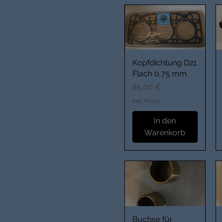
Kopfdichtung D21
Flach 0,75 mm
Preis
85,00 €
inkl. MwSt.
In den
Warenkorb
Buchse für