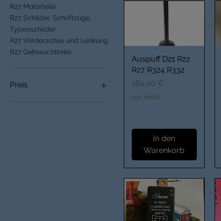
R27 Motorteile
R27 Schilder, Schriftzüge,
Typenschilder
R27 Vorderachse und Lenkung
R27 Gebrauchtteile
Auspuff D21 R22
R27 R324 R332
Preis
184,00 €
Preis
inkl. MwSt.
3 €
100.000 €
In den
Warenkorb